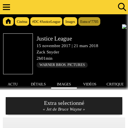
Cinéma
#DC #JusticeLeague
Images
Extra n°7705
Justice League
15 novembre 2017
|
21 mars 2018
Zack Snyder
2h01min
WARNER BROS. PICTURES
ACTU
DÉTAILS
IMAGES
VIDÉOS
CRITIQUE
Extra selectionné
« Jet de Bruce Wayne »