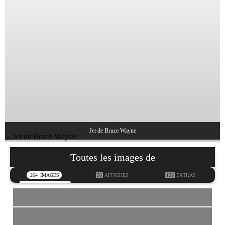
Jet de Bruce Wayne
Toutes les images de
264
IMAGES
56
AFFICHES
158
EXTRAS