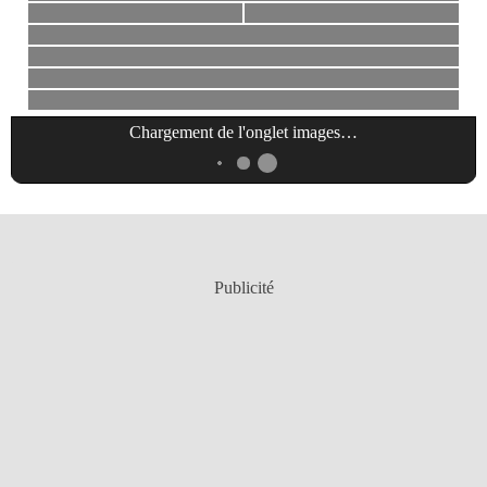
Chargement de l'onglet
images
…
Publicité