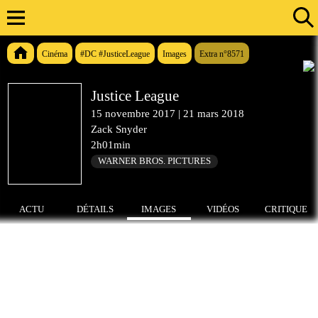
Cinéma
#DC #JusticeLeague
Images
Extra n°8571
Justice League
15 novembre 2017
|
21 mars 2018
Zack Snyder
2h01min
WARNER BROS. PICTURES
ACTU
DÉTAILS
IMAGES
VIDÉOS
CRITIQUE