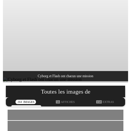
Cyborg et Flash ont chacun une mission
Toutes les images de
264
IMAGES
56
AFFICHES
158
EXTRAS