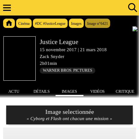
Cinéma
#DC #JusticeLeague
Images
Image n°6421
Justice League
15 novembre 2017
|
21 mars 2018
Zack Snyder
2h01min
WARNER BROS. PICTURES
ACTU
DÉTAILS
IMAGES
VIDÉOS
CRITIQUE
Image selectionnée
« Cyborg et Flash ont chacun une mission »