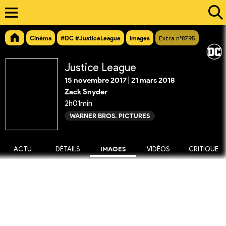
Cinéma
#DC #JusticeLeague
Images
Extra n°8795
Justice League
15 novembre 2017
|
21 mars 2018
Zack Snyder
2h01min
WARNER BROS. PICTURES
ACTU
DÉTAILS
IMAGES
VIDÉOS
CRITIQUE