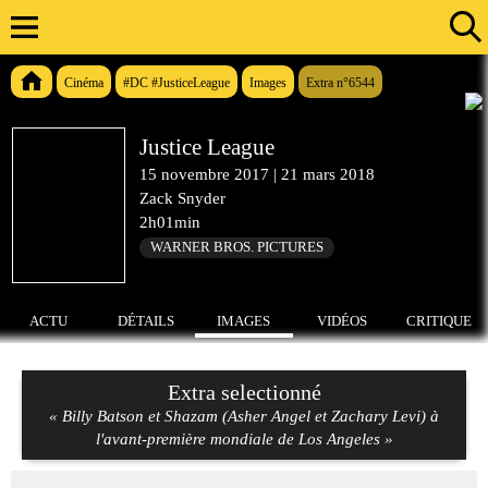
Cinéma
#DC #JusticeLeague
Images
Extra n°6544
Justice League
15 novembre 2017
|
21 mars 2018
Zack Snyder
2h01min
WARNER BROS. PICTURES
ACTU
DÉTAILS
IMAGES
VIDÉOS
CRITIQUE
Extra selectionné
« Billy Batson et Shazam (Asher Angel et Zachary Levi) à
l'avant-première mondiale de Los Angeles »