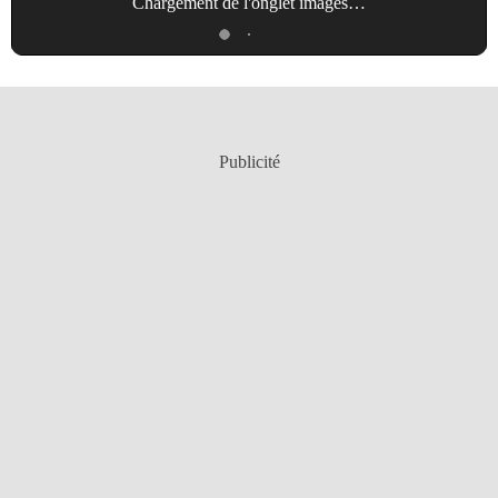
Chargement de l'onglet
images
…
Publicité