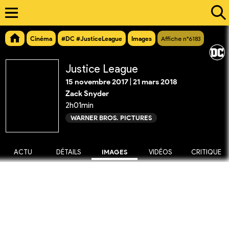
Cinéma
#DC #JusticeLeague
Images
Affiche n°6183
Justice League
15 novembre 2017
|
21 mars 2018
Zack Snyder
2h01min
WARNER BROS. PICTURES
ACTU
DÉTAILS
IMAGES
VIDÉOS
CRITIQUE