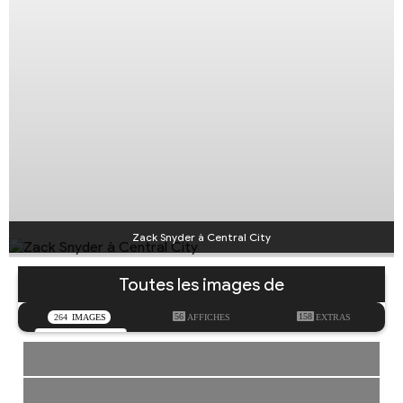
Zack Snyder à Central City
Toutes les images de
56
158
264
IMAGES
AFFICHES
EXTRAS