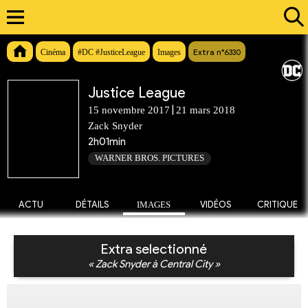
Extra n°6330
Cinéma
#DC #JusticeLeague
Images
Justice League
|
15 novembre 2017
21 mars 2018
Zack Snyder
2h01min
WARNER BROS. PICTURES
ACTU
DÉTAILS
IMAGES
VIDÉOS
CRITIQUE
Extra selectionné
« Zack Snyder à Central City »