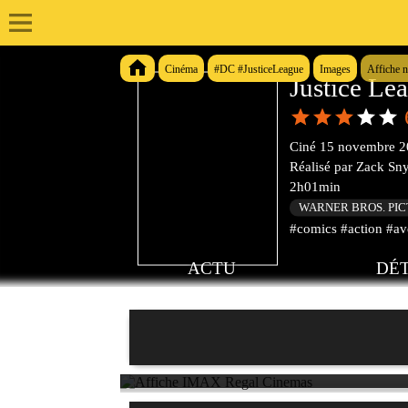
Cinéma
#DC #JusticeLeague
Images
Affiche 
Justice Le
Ciné
15 novembre 2
Réalisé par
Zack Sn
2h01min
WARNER BROS. PI
#comics #action #ave
ACTU
DÉT