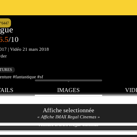
n°6447
ague
6.5
/10
017
|
Vidéo
21 mars 2018
yder
CTURES
nture #fantastique #sf
AILS
IMAGES
VID
Affiche selectionnée
« Affiche IMAX Regal Cinemas »
Affiche IMAX Regal Cinemas