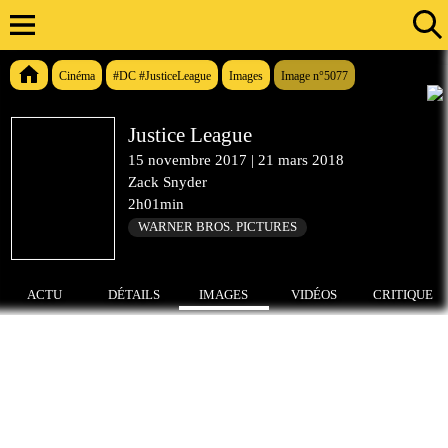
Cinéma
#DC #JusticeLeague
Images
Image n°5077
Justice League
15 novembre 2017
|
21 mars 2018
Zack Snyder
2h01min
WARNER BROS. PICTURES
ACTU
DÉTAILS
IMAGES
VIDÉOS
CRITIQUE