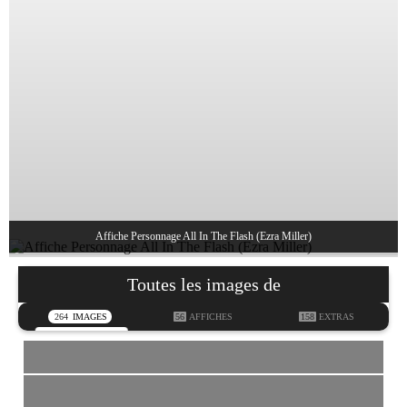
Affiche Personnage All In The Flash (Ezra Miller)
Toutes les images de
264
IMAGES
56
AFFICHES
158
EXTRAS