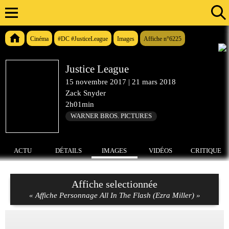
Cinéma
#DC #JusticeLeague
Images
Affiche n°6225
Justice League
15 novembre 2017
|
21 mars 2018
Zack Snyder
2h01min
WARNER BROS. PICTURES
ACTU
DÉTAILS
IMAGES
VIDÉOS
CRITIQUE
Affiche selectionnée
« Affiche Personnage All In The Flash (Ezra Miller) »