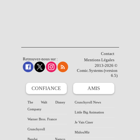
Contact
Retrouvez-nous sur :
Mentions Légales
2013-2026 ©
Comic.Systems (version
6.5)
CONFIANCE
AMIS
The Walt Disney
Crunchyroll News
Company
Little Big Animation
Warner Bros. France
Je Vais Ciner
Crunchyroll
MidouMir
Bandai Namco