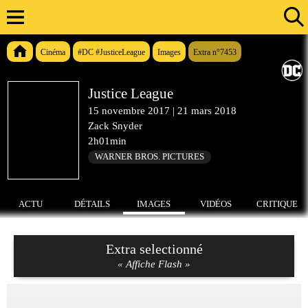
Cinéma
#DC #JusticeLeague
Images
Extra n°7453
Justice League
15 novembre 2017
|
21 mars 2018
Zack Snyder
2h01min
WARNER BROS. PICTURES
ACTU
DÉTAILS
IMAGES
VIDÉOS
CRITIQUE
Extra selectionné
« Affiche Flash »