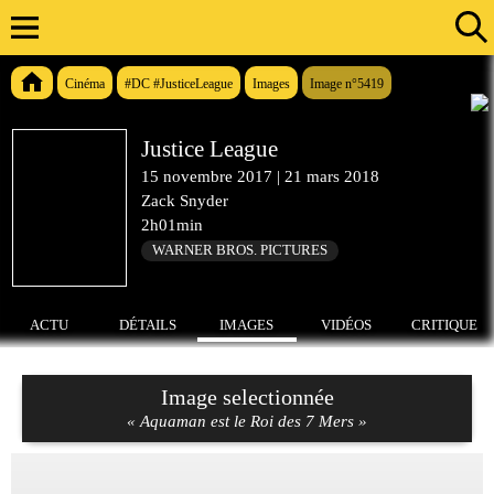
Cinéma
#DC #JusticeLeague
Images
Image n°5419
Justice League
15 novembre 2017
|
21 mars 2018
Zack Snyder
2h01min
WARNER BROS. PICTURES
ACTU
DÉTAILS
IMAGES
VIDÉOS
CRITIQUE
Image selectionnée
« Aquaman est le Roi des 7 Mers »