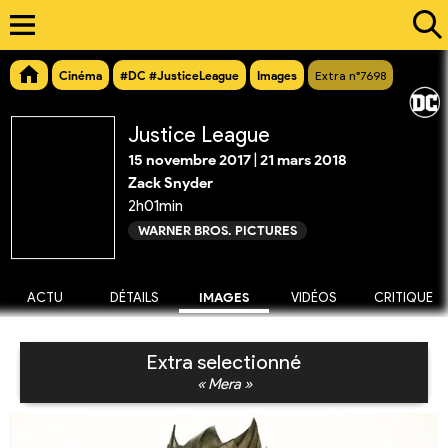
Cinéma
#DC #JusticeLeague
Images
Extra n°7698
Justice League
15 novembre 2017
|
21 mars 2018
Zack Snyder
2h01min
WARNER BROS. PICTURES
ACTU
DÉTAILS
IMAGES
VIDÉOS
CRITIQUE
Extra selectionné
« Mera »