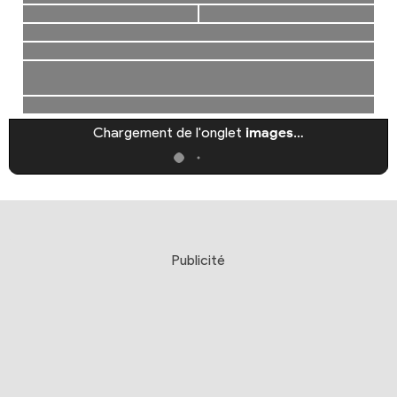
Chargement de l'onglet
images
…
Publicité