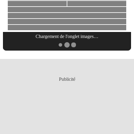
Chargement de l'onglet
images
…
Publicité