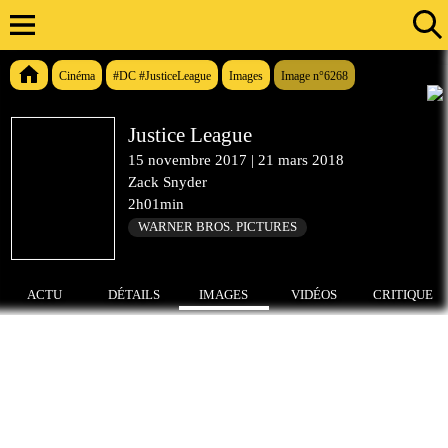
Cinéma
#DC #JusticeLeague
Images
Image n°6268
Justice League
15 novembre 2017
|
21 mars 2018
Zack Snyder
2h01min
WARNER BROS. PICTURES
ACTU
DÉTAILS
IMAGES
VIDÉOS
CRITIQUE