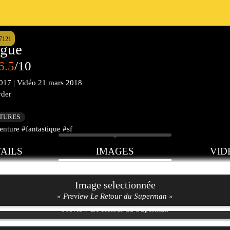
7121
ague
6.5
/10
017
|
Vidéo
21 mars 2018
yder
CTURES
nture #fantastique #sf
AILS
IMAGES
VID
Image selectionnée
« Preview Le Retour du Superman »
Preview Le Retour du Superman