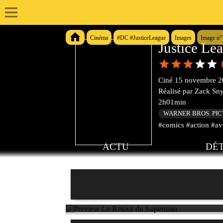
Cinéma
#DC #JusticeLeague
Images
Image n°
Justice Le
Ciné
15 novembre 2
Réalisé par
Zack Sn
2h01min
WARNER BROS. PI
#comics #action #ave
ACTU
DÉT