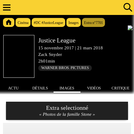
Cinéma
#DC #JusticeLeague
Images
Extra n°7701
Justice League
15 novembre 2017
|
21 mars 2018
Zack Snyder
2h01min
WARNER BROS. PICTURES
ACTU
DÉTAILS
IMAGES
VIDÉOS
CRITIQUE
Extra selectionné
« Photos de la famille Stone »