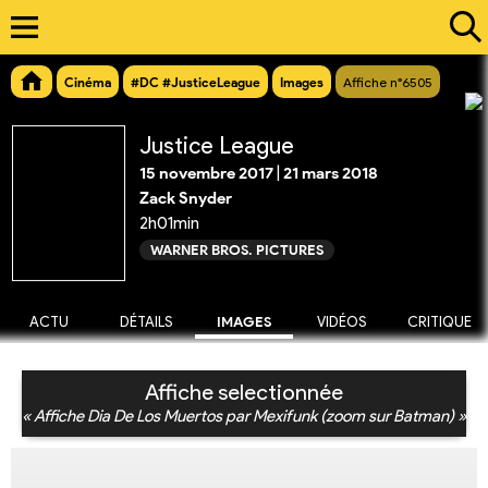
Cinéma
#DC #JusticeLeague
Images
Affiche n°6505
Justice League
15 novembre 2017
|
21 mars 2018
Zack Snyder
2h01min
WARNER BROS. PICTURES
ACTU
DÉTAILS
IMAGES
VIDÉOS
CRITIQUE
Affiche selectionnée
« Affiche Dia De Los Muertos par Mexifunk (zoom sur Batman) »