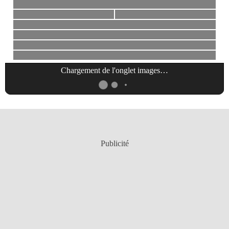
Chargement de l'onglet
images
…
Publicité