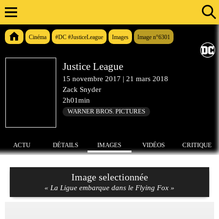
Cinéma
#DC #JusticeLeague
Images
Image n°6301
Justice League
15 novembre 2017
|
21 mars 2018
Zack Snyder
2h01min
WARNER BROS. PICTURES
ACTU
DÉTAILS
IMAGES
VIDÉOS
CRITIQUE
Image selectionnée
« La Ligue embarque dans le Flying Fox »