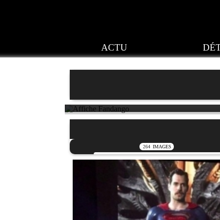
ACTU
DÉT
264
IMAGES