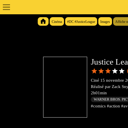
Cinéma
#DC #JusticeLeague
Images
Affiche 
Justice Le
Ciné
15 novembre 2
Réalisé par
Zack Sn
2h01min
WARNER BROS. PI
#comics #action #ave