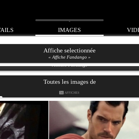
AILS
IMAGES
VID
Affiche selectionnée
« Affiche Fandango »
Affiche Fandango
Toutes les images de
56
AFFICHES