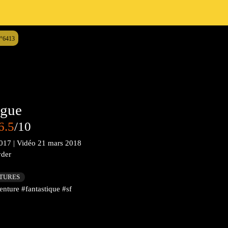
n°6413
ague
6.5
/10
017
|
Vidéo
21 mars 2018
yder
CTURES
nture #fantastique #sf