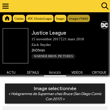
Image n°5845
Cinéma
#DC #JusticeLeague
Images
Justice League
|
15 novembre 2017
21 mars 2018
Zack Snyder
2h01min
WARNER BROS. PICTURES
ACTU
DÉTAILS
IMAGES
VIDÉOS
CRITIQUE
Image selectionnée
« Hologramme de Superman chez Bruce (San Diego Comic
Con 2017) »