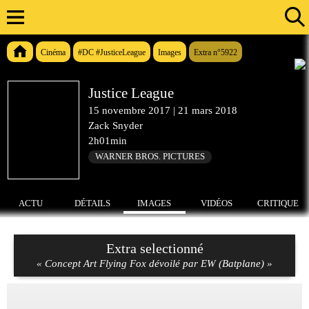
Cinéma
#DC #JusticeLeague
Images
Extra n°5922
Justice League
15 novembre 2017
|
21 mars 2018
Zack Snyder
2h01min
WARNER BROS. PICTURES
ACTU
DÉTAILS
IMAGES
VIDÉOS
CRITIQUE
Extra selectionné
« Concept Art Flying Fox dévoilé par EW (Batplane) »