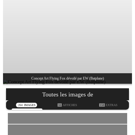
Concept Art Flying Fox dévoilé par EW (Batplane)
Toutes les images de
264
IMAGES
56
AFFICHES
158
EXTRAS