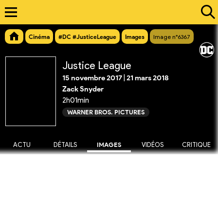
Cinéma
#DC #JusticeLeague
Images
Image n°6367
Justice League
15 novembre 2017
|
21 mars 2018
Zack Snyder
2h01min
WARNER BROS. PICTURES
ACTU
DÉTAILS
IMAGES
VIDÉOS
CRITIQUE