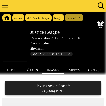
Cinéma
#DC #JusticeLeague
Images
Extra n°6175
Justice League
15 novembre 2017
|
21 mars 2018
Zack Snyder
2h01min
WARNER BROS. PICTURES
ACTU
DÉTAILS
IMAGES
VIDÉOS
CRITIQUE
Extra selectionné
« Cyborg #18 »