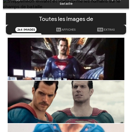
bataille
Toutes les images de
264
IMAGES
56
AFFICHES
158
EXTRAS