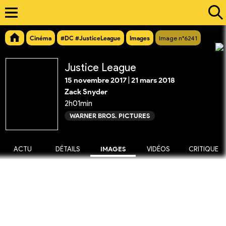
Cinéma
#DC #JusticeLeague
Images
Image n°6241
Justice League
15 novembre 2017
|
21 mars 2018
Zack Snyder
2h01min
WARNER BROS. PICTURES
ACTU
DÉTAILS
IMAGES
VIDÉOS
CRITIQUE