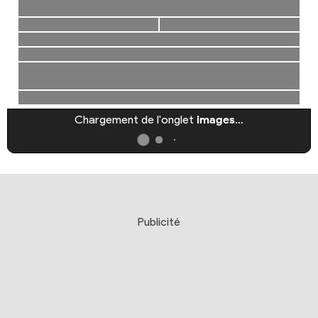
Chargement de l'onglet
images
…
Publicité