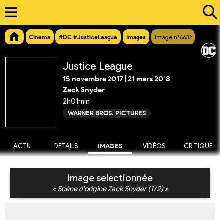
Cinéma
#DC #JusticeLeague
Images
Image n°6632
Justice League
15 novembre 2017
|
21 mars 2018
Zack Snyder
2h01min
WARNER BROS. PICTURES
ACTU
DÉTAILS
IMAGES
VIDÉOS
CRITIQUE
Image selectionnée
« Scène d'origine Zack Snyder (1/2) »