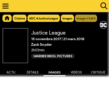
Cinéma
#DC #JusticeLeague
Images
Image n°6259
Justice League
15 novembre 2017
|
21 mars 2018
Zack Snyder
2h01min
WARNER BROS. PICTURES
ACTU
DÉTAILS
IMAGES
VIDÉOS
CRITIQUE