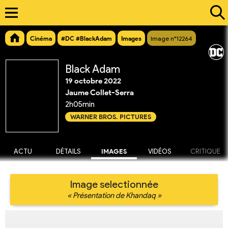
Cinéma
#DC #BlackAdam
Images
Image n°12264
Black Adam
19 octobre 2022
Jaume Collet-Serra
2h05min
WARNER BROS. PICTURES
ACTU
DÉTAILS
IMAGES
VIDÉOS
CRITIQUE
Image selectionnée
« Présentation de Khandaq »