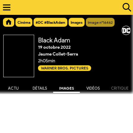
Cinéma
#DC #BlackAdam
Images
Image n°16462
Black Adam
19 octobre 2022
Jaume Collet-Serra
2h05min
WARNER BROS. PICTURES
ACTU
DÉTAILS
IMAGES
VIDÉOS
CRITIQUE