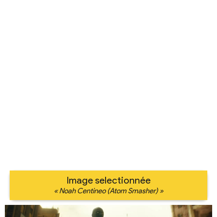
Image selectionnée
« Noah Centineo (Atom Smasher) »