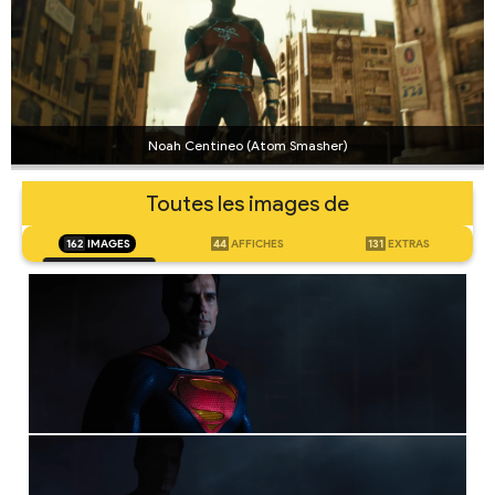
Noah Centineo (Atom Smasher)
Toutes les images de
162
IMAGES
44
AFFICHES
131
EXTRAS