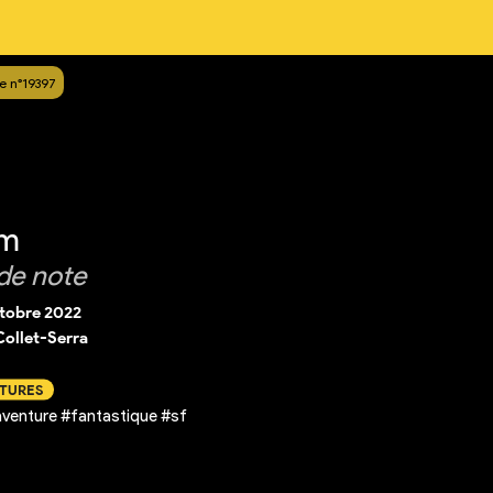
e n°19397
am
de note
ctobre 2022
ollet-Serra
CTURES
venture #fantastique #sf