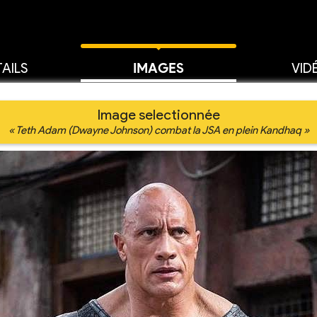
AILS
IMAGES
VID
Image selectionnée
« Teth Adam (Dwayne Johnson) combat la JSA en plein Kandhaq »