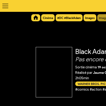
Cinéma
#DC #BlackAdam
Images
Imag
Black Ad
Pas encore 
Sortie cinéma
19 o
Réalisé par
Jaume C
2h05min
WARNER BROS. PI
#comics #action #a