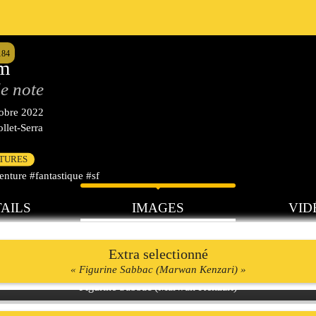
184
am
e note
tobre 2022
llet-Serra
CTURES
nture #fantastique #sf
AILS
IMAGES
VID
Extra selectionné
« Figurine Sabbac (Marwan Kenzari) »
Figurine Sabbac (Marwan Kenzari)