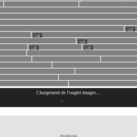
Chargement de l'onglet
images
…
Publicité