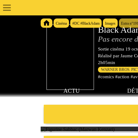
Cinéma
#DC #BlackAdam
Images
Extra n°19
Black Ad
Pas encore d
Sortie cinéma
19 oc
Réalisé par
Jaume Co
2h05min
WARNER BROS. PI
#comics #action #ave
ACTU
DÉT