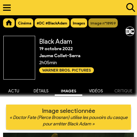
Cinéma
#DC #BlackAdam
Images
Image n°18959
Black Adam
19 octobre 2022
Jaume Collet-Serra
2h05min
WARNER BROS. PICTURES
ACTU
DÉTAILS
IMAGES
VIDÉOS
CRITIQUE
Image selectionnée
« Doctor Fate (Pierce Brosnan) utilise les pouvoirs du casque
pour arrêter Black Adam »