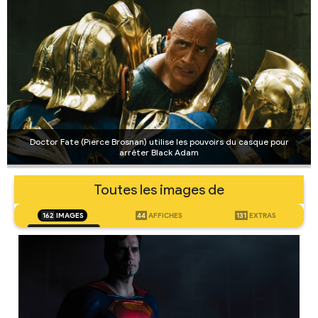
Doctor Fate (Pierce Brosnan) utilise les pouvoirs du casque pour
arrêter Black Adam
Toutes les images de
162
IMAGES
44
AFFICHES
131
EXTRAS