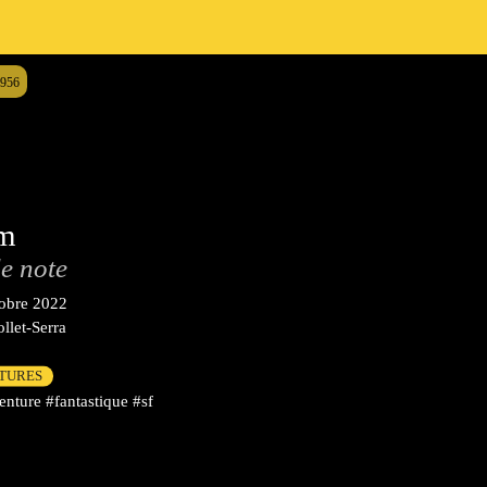
8956
am
e note
tobre 2022
llet-Serra
CTURES
nture #fantastique #sf