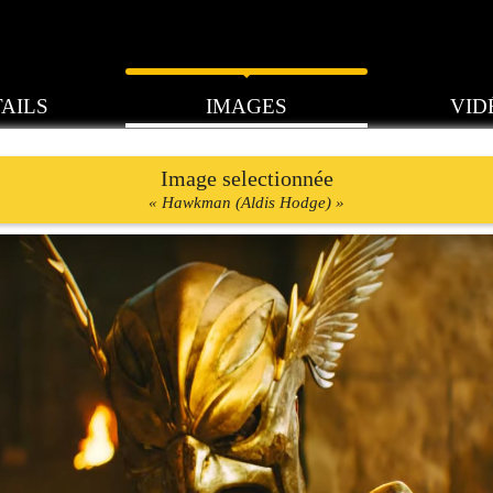
AILS
IMAGES
VID
Image selectionnée
« Hawkman (Aldis Hodge) »