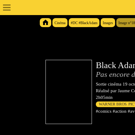
Cinéma
#DC #BlackAdam
Images
Image n°1
Black Ad
Pas encore d
Sortie cinéma
19 oc
Réalisé par
Jaume Co
2h05min
WARNER BROS. PI
#comics #action #ave