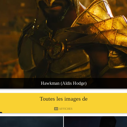
Hawkman (Aldis Hodge)
Toutes les images de
44
AFFICHES