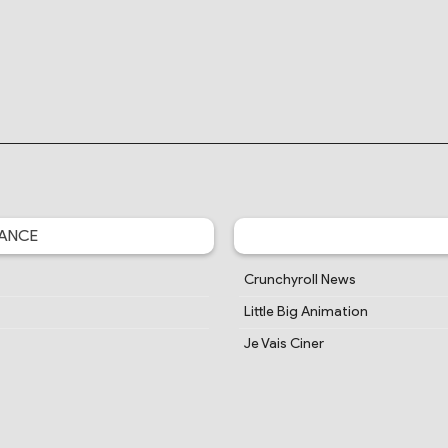
ANCE
Crunchyroll News
Little Big Animation
Je Vais Ciner
MidouMir