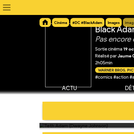
Cinéma
#DC #BlackAdam
Images
Imag
Black Ad
Pas encore 
Sortie cinéma
19 o
Réalisé par
Jaume C
2h05min
WARNER BROS. PI
#comics #action #a
ACTU
DÉT