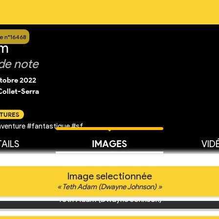
e n°16468
am
de note
ctobre 2022
ollet-Serra
CTURES
venture #fantastique #sf
AILS
IMAGES
VID
Image selectionnée
« Teth Adam (Dwayne Johnson) »
Teth Adam (Dwayne Johnson)