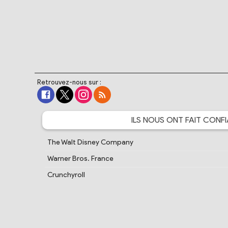
Retrouvez-nous sur :
ILS NOUS ONT FAIT
CONFI
The Walt Disney Company
Warner Bros. France
Crunchyroll
Bandai Namco Entertainment
Cartoon Network France
PlayStation France