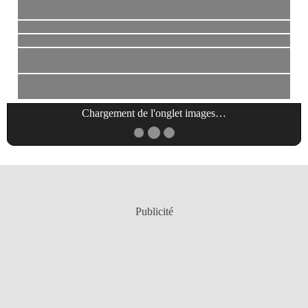
Chargement de l'onglet
images
…
Publicité