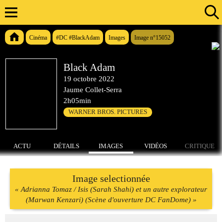
Cinéma
#DC #BlackAdam
Images
Image n°15052
Black Adam
19 octobre 2022
Jaume Collet-Serra
2h05min
WARNER BROS. PICTURES
ACTU
DÉTAILS
IMAGES
VIDÉOS
CRITIQUE
Image selectionnée
« Adrianna Tomaz / Isis (Sarah Shahi) et un autre explorateur
(Marwan Kenzari) (Scène d'ouverture DC FanDome) »