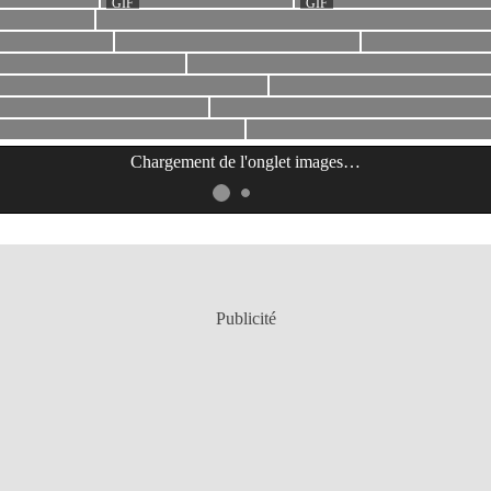
Chargement de l'onglet
images
…
Publicité