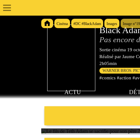
Cinéma
#DC #BlackAdam
Images
Image n°1
Black Ad
Pas encore d
Sortie cinéma
19 oc
Réalisé par
Jaume Co
2h05min
WARNER BROS. PI
#comics #action #ave
ACTU
DÉT