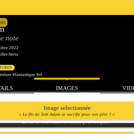
9191
am
e note
tobre 2022
llet-Serra
CTURES
nture #fantastique #sf
AILS
IMAGES
VID
Image selectionnée
« Le fils de Teth Adam se sacrifie pour son père ? »
Le fils de Teth Adam se sacrifie pour son père ?