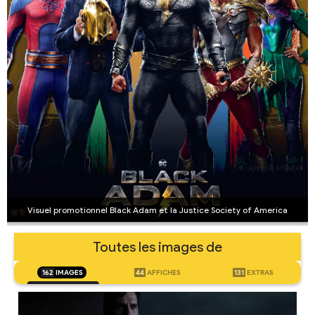
Visuel promotionnel Black Adam et la Justice Society of America
Toutes les images de
162
IMAGES
44
AFFICHES
131
EXTRAS