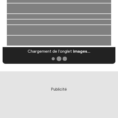
Chargement de l'onglet
images
…
Publicité