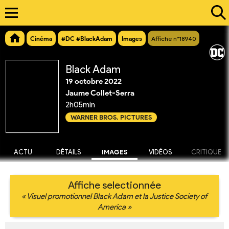
Cinéma
#DC #BlackAdam
Images
Affiche n°18940
Black Adam
19 octobre 2022
Jaume Collet-Serra
2h05min
WARNER BROS. PICTURES
ACTU
DÉTAILS
IMAGES
VIDÉOS
CRITIQUE
Affiche selectionnée
« Visuel promotionnel Black Adam et la Justice Society of
America »