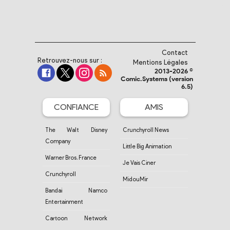
Contact
Retrouvez-nous sur :
Mentions Légales
2013-2026 ©
Comic.Systems (version
6.5)
CONFIANCE
AMIS
The Walt Disney
Crunchyroll News
Company
Little Big Animation
Warner Bros. France
Je Vais Ciner
Crunchyroll
MidouMir
Bandai Namco
Entertainment
Cartoon Network
France