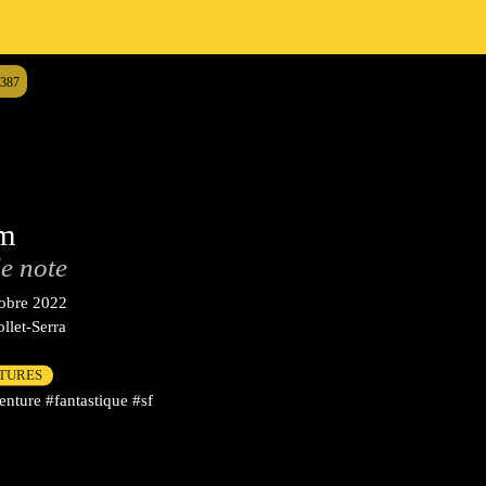
9387
am
e note
tobre 2022
llet-Serra
CTURES
nture #fantastique #sf