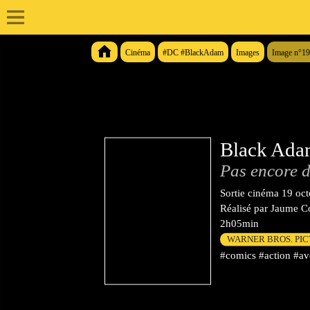
Cinéma
#DC #BlackAdam
Images
Image n°1
Black Ad
Pas encore d
Sortie cinéma
19 oc
Réalisé par
Jaume Co
2h05min
WARNER BROS. PI
#comics #action #ave