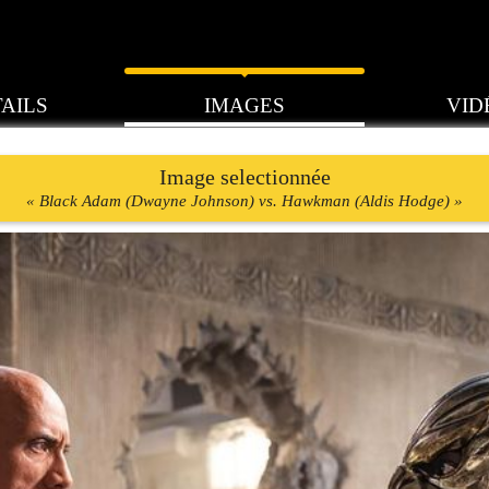
AILS
IMAGES
VID
Image selectionnée
« Black Adam (Dwayne Johnson) vs. Hawkman (Aldis Hodge) »