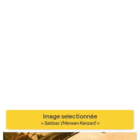
Image selectionnée
« Sabbac (Marwan Kenzari) »