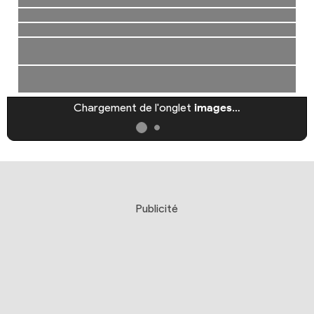
Chargement de l'onglet
images
…
Publicité