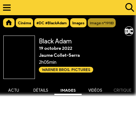
Cinéma
#DC #BlackAdam
Images
Image n°19183
Black Adam
19 octobre 2022
Jaume Collet-Serra
2h05min
WARNER BROS. PICTURES
ACTU
DÉTAILS
IMAGES
VIDÉOS
CRITIQUE