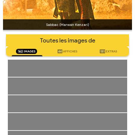
Sabbac (Marwan Kenzari)
Toutes les images de
162
IMAGES
44
AFFICHES
131
EXTRAS