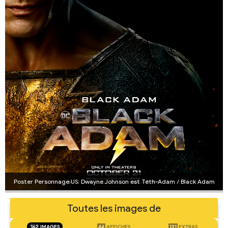
Poster Personnage US: Dwayne Johnson est Teth-Adam / Black Adam
Toutes les images de
162
IMAGES
44
AFFICHES
131
EXTRAS