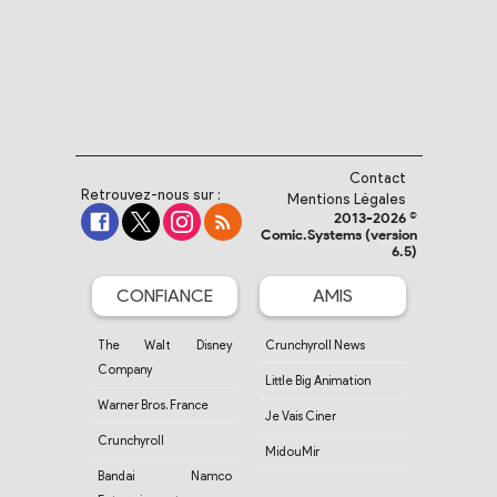
Contact
Retrouvez-nous sur :
Mentions Légales
2013-2026 ©
Comic.Systems (version
6.5)
CONFIANCE
AMIS
The Walt Disney
Crunchyroll News
Company
Little Big Animation
Warner Bros. France
Je Vais Ciner
Crunchyroll
MidouMir
Bandai Namco