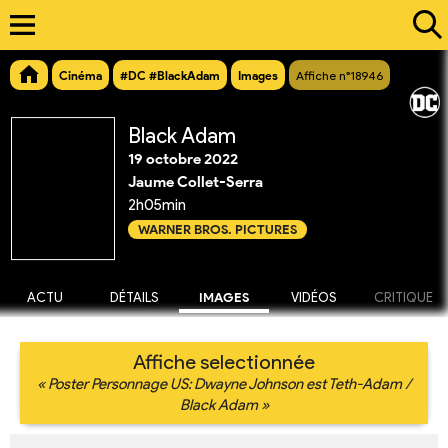
Cinéma
#DC #BlackAdam
Images
Affiche n°18946
Black Adam
19 octobre 2022
Jaume Collet-Serra
2h05min
WARNER BROS. PICTURES
ACTU
DÉTAILS
IMAGES
VIDÉOS
CRITIQUE
Affiche selectionnée
« Poster Personnage US: Dwayne Johnson est Teth-Adam /
Black Adam »