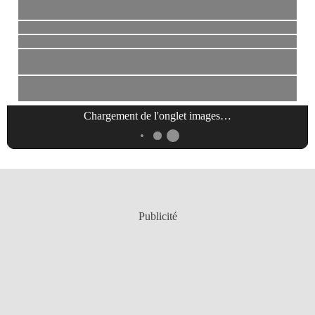
Chargement de l'onglet
images
…
Publicité