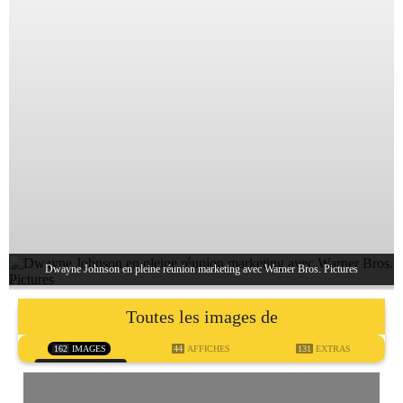
Dwayne Johnson en pleine réunion marketing avec Warner Bros. Pictures
Toutes les images de
162
IMAGES
44
AFFICHES
131
EXTRAS