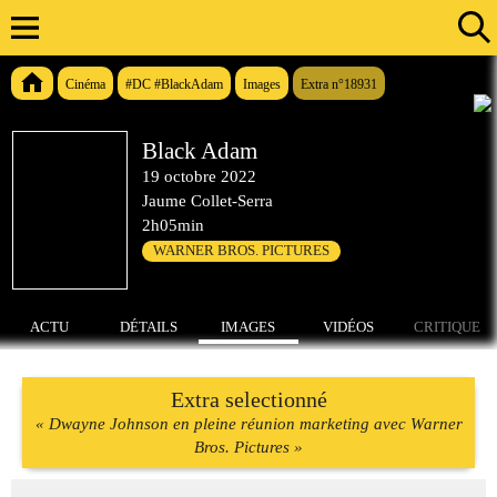
Cinéma
#DC #BlackAdam
Images
Extra n°18931
Black Adam
19 octobre 2022
Jaume Collet-Serra
2h05min
WARNER BROS. PICTURES
ACTU
DÉTAILS
IMAGES
VIDÉOS
CRITIQUE
Extra selectionné
« Dwayne Johnson en pleine réunion marketing avec Warner
Bros. Pictures »