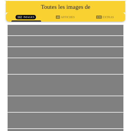
Toutes les images de
162
IMAGES
44
AFFICHES
131
EXTRAS