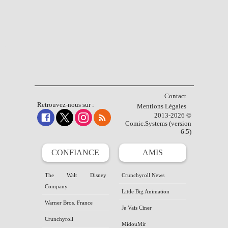
Contact
Retrouvez-nous sur :
Mentions Légales
2013-2026 ©
Comic.Systems (version
6.5)
CONFIANCE
AMIS
The Walt Disney
Crunchyroll News
Company
Little Big Animation
Warner Bros. France
Je Vais Ciner
Crunchyroll
MidouMir