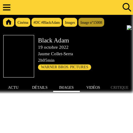
Cinéma
#DC #BlackAdam
Images
Image n°15008
Black Adam
19 octobre 2022
Jaume Collet-Serra
2h05min
WARNER BROS. PICTURES
ACTU
DÉTAILS
IMAGES
VIDÉOS
CRITIQUE