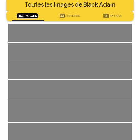
Toutes les images de Black Adam
162
IMAGES
44
AFFICHES
131
EXTRAS