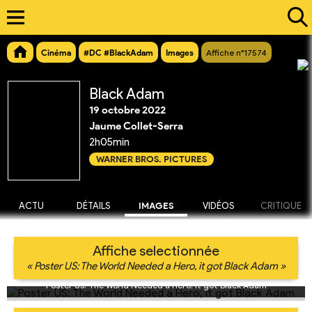
Cinéma
#DC #BlackAdam
Images
Affiche n°17574
Black Adam
19 octobre 2022
Jaume Collet-Serra
2h05min
WARNER BROS. PICTURES
ACTU
DÉTAILS
IMAGES
VIDÉOS
CRITIQUE
Affiche selectionnée
« Poster US: The World Needed a Hero, it got Black Adam »
Poster US: The World Needed a Hero, it got Black Adam