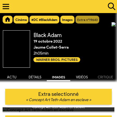
Cinéma
#DC #BlackAdam
Images
Extra n°19643
Black Adam
19 octobre 2022
Jaume Collet-Serra
2h05min
WARNER BROS. PICTURES
ACTU
DÉTAILS
IMAGES
VIDÉOS
CRITIQUE
Extra selectionné
« Concept Art Teth-Adam en esclave »
Concept Art Teth-Adam en esclave