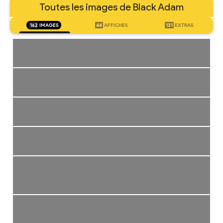
Toutes les images de Black Adam
162
IMAGES
44
AFFICHES
131
EXTRAS