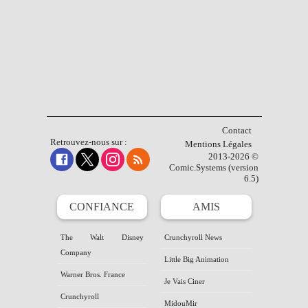
Contact
Retrouvez-nous sur :
Mentions Légales
2013-2026 ©
Comic.Systems (version
6.5)
CONFIANCE
AMIS
The Walt Disney
Crunchyroll News
Company
Little Big Animation
Warner Bros. France
Je Vais Ciner
Crunchyroll
MidouMir