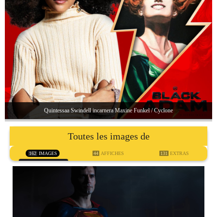
Quintessaa Swindell incarnera Maxine Funkel / Cyclone
Toutes les images de
162
IMAGES
44
AFFICHES
131
EXTRAS