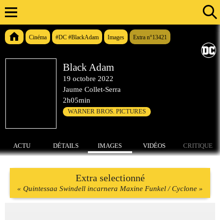
Cinéma
#DC #BlackAdam
Images
Extra n°13421
Black Adam
19 octobre 2022
Jaume Collet-Serra
2h05min
WARNER BROS. PICTURES
ACTU
DÉTAILS
IMAGES
VIDÉOS
CRITIQUE
Extra selectionné
« Quintessaa Swindell incarnera Maxine Funkel / Cyclone »