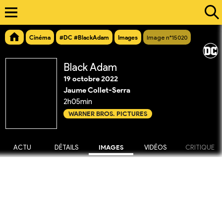
Cinéma
#DC #BlackAdam
Images
Image n°15020
Black Adam
19 octobre 2022
Jaume Collet-Serra
2h05min
WARNER BROS. PICTURES
ACTU
DÉTAILS
IMAGES
VIDÉOS
CRITIQUE