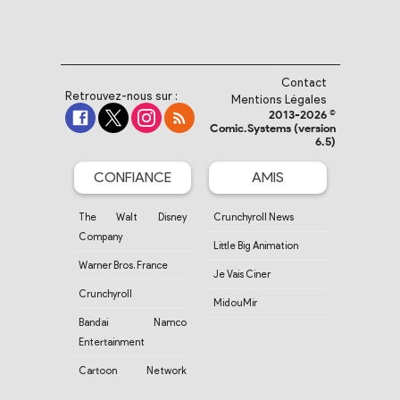
Contact
Retrouvez-nous sur :
Mentions Légales
2013-2026 ©
Comic.Systems (version
6.5)
CONFIANCE
AMIS
The Walt Disney
Crunchyroll News
Company
Little Big Animation
Warner Bros. France
Je Vais Ciner
Crunchyroll
MidouMir
Bandai Namco
Entertainment
Cartoon Network
France