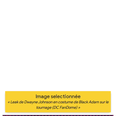
Image selectionnée
« Leak de Dwayne Johnson en costume de Black Adam sur le
tournage (DC FanDome) »