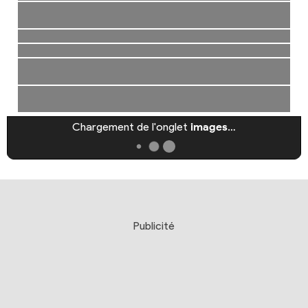
Chargement de l'onglet
images
…
Publicité