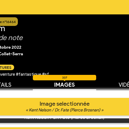
e n°16464
am
de note
ctobre 2022
ollet-Serra
CTURES
venture #fantastique #sf
337
AILS
IMAGES
VID
Image selectionnée
« Kent Nelson / Dr. Fate (Pierce Brosnan) »
Kent Nelson / Dr. Fate (Pierce Brosnan)