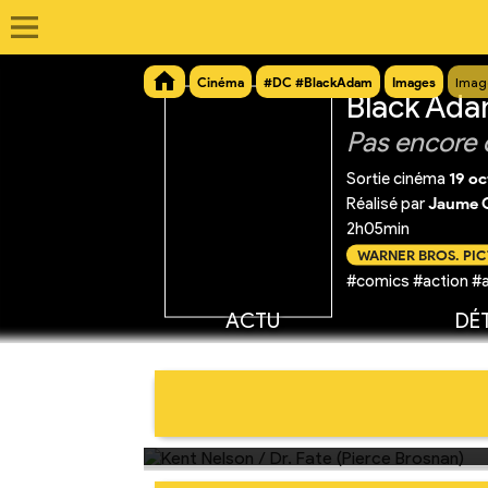
Cinéma
#DC #BlackAdam
Images
Imag
Black Ad
Pas encore 
Sortie cinéma
19 o
Réalisé par
Jaume C
2h05min
WARNER BROS. PI
#comics #action #a
ACTU
DÉT