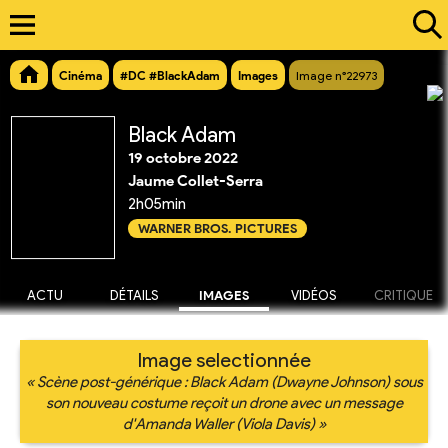
Cinéma
#DC #BlackAdam
Images
Image n°22973
Black Adam
19 octobre 2022
Jaume Collet-Serra
2h05min
WARNER BROS. PICTURES
ACTU
DÉTAILS
IMAGES
VIDÉOS
CRITIQUE
Image selectionnée
« Scène post-générique : Black Adam (Dwayne Johnson) sous
son nouveau costume reçoit un drone avec un message
d'Amanda Waller (Viola Davis) »