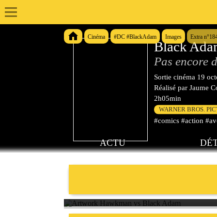
Cinéma
#DC #BlackAdam
Images
Extra n°18
Black Ad
Pas encore d
Sortie cinéma
19 oc
Réalisé par
Jaume Co
2h05min
WARNER BROS. PI
#comics #action #ave
ACTU
DÉT