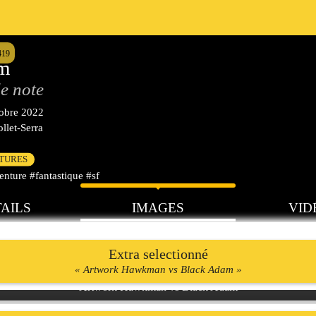
419
am
e note
tobre 2022
llet-Serra
CTURES
nture #fantastique #sf
AILS
IMAGES
VID
Extra selectionné
« Artwork Hawkman vs Black Adam »
Artwork Hawkman vs Black Adam