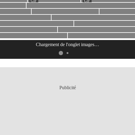
Chargement de l'onglet
images
…
Publicité