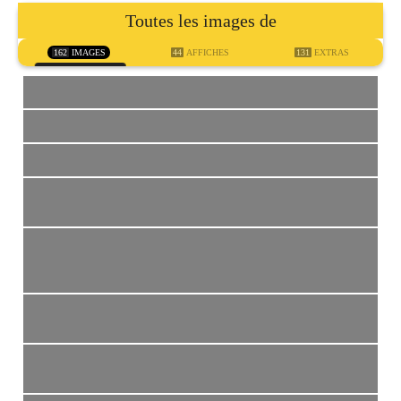
Toutes les images de
162
IMAGES
44
AFFICHES
131
EXTRAS