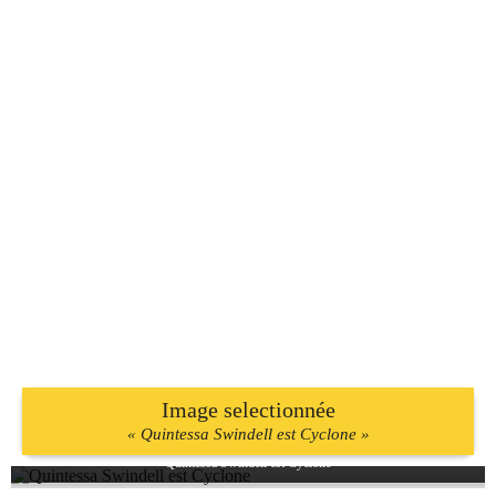
Image selectionnée
« Quintessa Swindell est Cyclone »
Quintessa Swindell est Cyclone