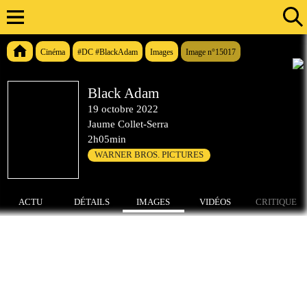
Cinéma
#DC #BlackAdam
Images
Image n°15017
Black Adam
19 octobre 2022
Jaume Collet-Serra
2h05min
WARNER BROS. PICTURES
ACTU
DÉTAILS
IMAGES
VIDÉOS
CRITIQUE