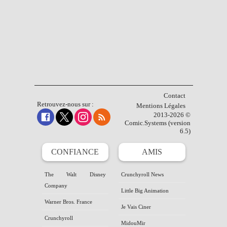
Contact
Retrouvez-nous sur :
Mentions Légales
2013-2026 ©
Comic.Systems (version
6.5)
CONFIANCE
AMIS
The Walt Disney
Crunchyroll News
Company
Little Big Animation
Warner Bros. France
Je Vais Ciner
Crunchyroll
MidouMir