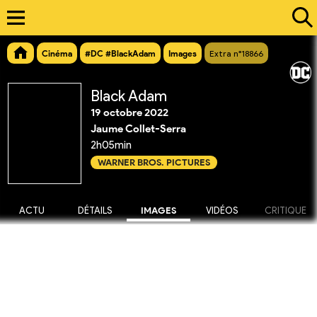
Cinéma
#DC #BlackAdam
Images
Extra n°18866
Black Adam
19 octobre 2022
Jaume Collet-Serra
2h05min
WARNER BROS. PICTURES
ACTU
DÉTAILS
IMAGES
VIDÉOS
CRITIQUE