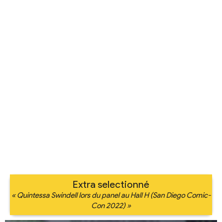
Extra selectionné
« Quintessa Swindell lors du panel au Hall H (San Diego Comic-
Con 2022) »